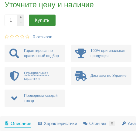
Уточните цену и наличие
Купить
0 отзывов
Гарантированно
100% оригинальная
правильный подбор
продукция
Официальная
Доставка по Украине
гарантия
Проверяем каждый
товар
Описание
Характеристики
Отзывы
Ана
0