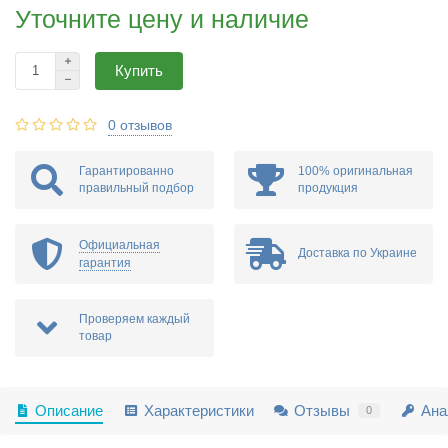
Уточните цену и наличие
Купить
0 отзывов
Гарантированно
100% оригинальная
правильный подбор
продукция
Официальная
Доставка по Украине
гарантия
Проверяем каждый
товар
Описание
Характеристики
Отзывы
Ана
0