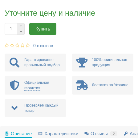
Уточните цену и наличие
Купить
0 отзывов
Гарантированно
100% оригинальная
правильный подбор
продукция
Официальная
Доставка по Украине
гарантия
Проверяем каждый
товар
Описание
Характеристики
Отзывы
Ана
0