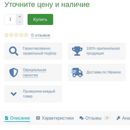
Уточните цену и наличие
Купить
0 отзывов
Гарантированно
100% оригинальная
правильный подбор
продукция
Официальная
Доставка по Украине
гарантия
Проверяем каждый
товар
Описание
Характеристики
Отзывы
Ана
0