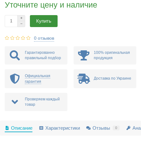
Уточните цену и наличие
Купить
0 отзывов
Гарантированно
100% оригинальная
правильный подбор
продукция
Официальная
Доставка по Украине
гарантия
Проверяем каждый
товар
Описание
Характеристики
Отзывы
Ана
0