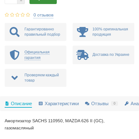
0 отзывов
Гарантированно
100% оригинальная
правильный подбор
продукция
Официальная
Доставка по Украине
гарантия
Проверяем каждый
товар
Описание
Характеристики
Отзывы
Ана
0
Амортизатор SACHS 110950, MAZDA 626 II (GC),
газомасляный