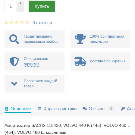
Купить
0 отзывов
Гарантированно
100% оригинальная
правильный подбор
продукция
Официальная
Доставка по Украине
гарантия
Проверяем каждый
товар
Описание
Характеристики
Отзывы
Ана
0
Амортизатор SACHS 115430, VOLVO 440 K (445), VOLVO 460 L
(464), VOLVO 480 E, масляный