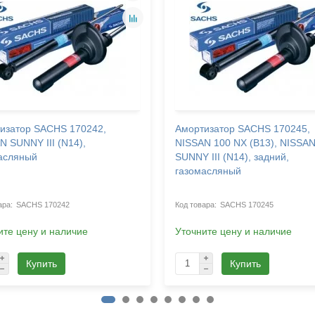
изатор SACHS 170242,
Амортизатор SACHS 170245,
N SUNNY III (N14),
NISSAN 100 NX (B13), NISSA
асляный
SUNNY III (N14), задний,
газомасляный
SACHS 170242
SACHS 170245
ите цену и наличие
Уточните цену и наличие
Купить
Купить