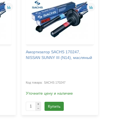
Амортизатор SACHS 170247,
Амортиза
N
NISSAN SUNNY III (N14), масляный
NISSAN 10
SUNNY III
масляный
SACHS 170247
Уточните цену и наличие
Уточните 
Купить