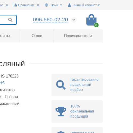
ое:
0
Сравнение:
0
Язык
Личный кабинет
096-560-02-20
0
такты
О нас
Производители
асляный
HS 170223
Гарантированно
HS
правильный
подбор
тизатор
я, Правая
омаслянный
100%
оригинальная
продукция