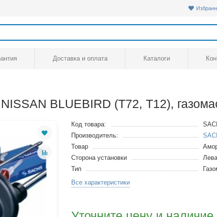
Избранн
рантия
Доставка и оплата
Каталоги
Кон
NISSAN BLUEBIRD (T72, T12), газом
Код товара:
SAC
Производитель:
SAC
Товар
Амор
Сторона установки
Лева
Тип
Газ
Все характеристики
Уточните цену и наличие