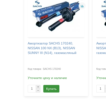
19,
Амортизатор SACHS 170240,
Аморт
A),
NISSAN 100 NX (B13), NISSAN
NISSA
C6_A,
SUNNY III (N14), газомасляный
газом
ER IV
асляный
SACHS 170240
Уточните цену и наличие
Уточн
Купить