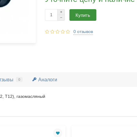
Купить
0 отзывов
тзывы
Аналоги
0
, T12), газомасляный