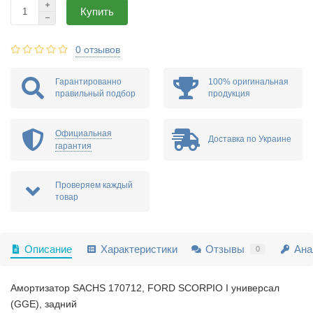
Купить
0 отзывов
Гарантированно
100% оригинальная
правильный подбор
продукция
Официальная
Доставка по Украине
гарантия
Проверяем каждый
товар
Описание
Характеристики
Отзывы
Ана
0
Амортизатор SACHS 170712, FORD SCORPIO I универсал
(GGE), задний