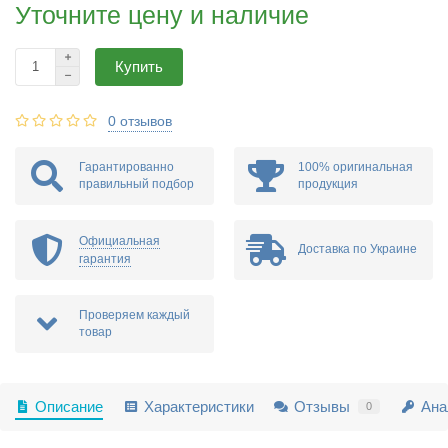
Уточните цену и наличие
Купить
0 отзывов
Гарантированно
100% оригинальная
правильный подбор
продукция
Официальная
Доставка по Украине
гарантия
Проверяем каждый
товар
Описание
Характеристики
Отзывы
Ана
0