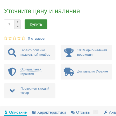
Уточните цену и наличие
Купить
0 отзывов
Гарантированно
100% оригинальная
правильный подбор
продукция
Официальная
Доставка по Украине
гарантия
Проверяем каждый
товар
Описание
Характеристики
Отзывы
Ана
0