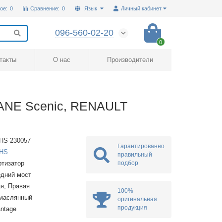
ое:
0
Сравнение:
0
Язык
Личный кабинет
096-560-02-20
0
такты
О нас
Производители
ANE Scenic, RENAULT
HS 230057
Гарантированно
HS
правильный
подбор
тизатор
дний мост
я, Правая
100%
омаслянный
оригинальная
продукция
ntage