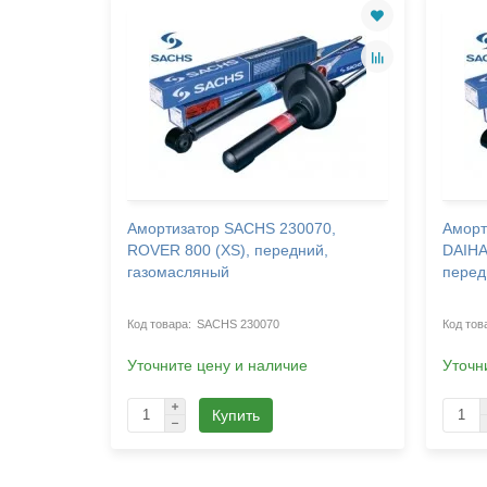
66,
Амортизатор SACHS 230070,
Аморт
(C22),
ROVER 800 (XS), передний,
DAIHA
газомасляный
перед
SACHS 230070
Уточните цену и наличие
Уточн
Купить