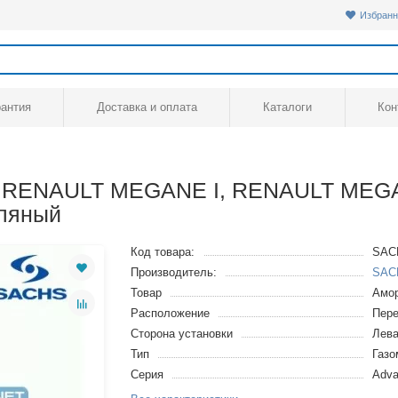
Избранн
рантия
Доставка и оплата
Каталоги
Кон
, RENAULT MEGANE I, RENAULT MEG
сляный
Код товара:
SAC
Производитель:
SAC
Товар
Амор
Расположение
Пере
Сторона установки
Лева
Тип
Газ
Серия
Adva