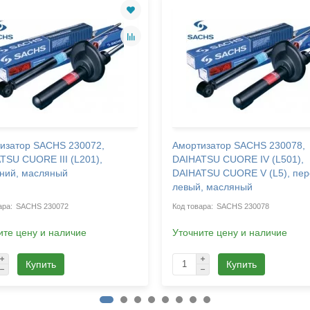
изатор SACHS 230072,
Амортизатор SACHS 230078,
TSU CUORE III (L201),
DAIHATSU CUORE IV (L501),
ний, масляный
DAIHATSU CUORE V (L5), пе
левый, масляный
SACHS 230072
SACHS 230078
ите цену и наличие
Уточните цену и наличие
Купить
Купить