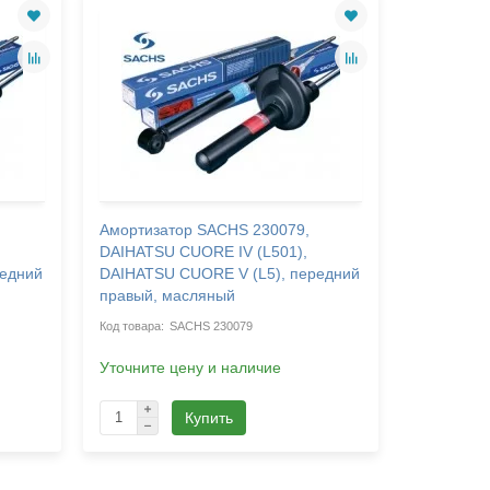
Амортизатор SACHS 230079,
Амортиза
DAIHATSU CUORE IV (L501),
DAIHATSU
редний
DAIHATSU CUORE V (L5), передний
DAIHATSU
правый, масляный
масляный
SACHS 230079
Уточните цену и наличие
Уточните 
Купить