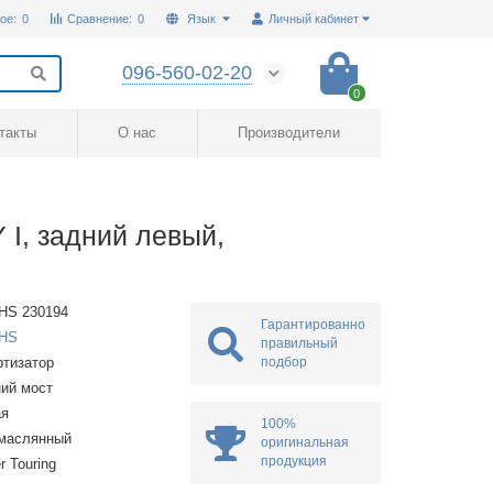
ое:
0
Сравнение:
0
Язык
Личный кабинет
096-560-02-20
0
такты
О нас
Производители
, задний левый,
HS 230194
Гарантированно
HS
правильный
подбор
тизатор
ий мост
ая
100%
омаслянный
оригинальная
продукция
r Touring