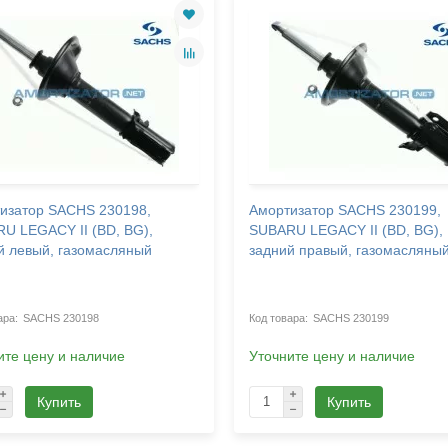
изатор SACHS 230198,
Амортизатор SACHS 230199,
U LEGACY II (BD, BG),
SUBARU LEGACY II (BD, BG),
й левый, газомасляный
задний правый, газомасляны
SACHS 230198
SACHS 230199
ите цену и наличие
Уточните цену и наличие
Купить
Купить