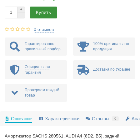
Купить
0 отзывов
Гарантированно
100% оригинальная
правильный подбор
продукция
Официальная
Доставка по Украине
гарантия
Проверяем каждый
товар
Описание
Характеристики
Отзывы
Ана
0
Амортизатор SACHS 280561, AUDI A4 (8D2, B5), задний,