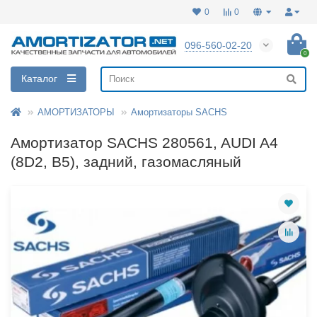
0
0
096-560-02-20
0
Каталог
АМОРТИЗАТОРЫ
Амортизаторы SACHS
Амортизатор SACHS 280561, AUDI A4
(8D2, B5), задний, газомасляный