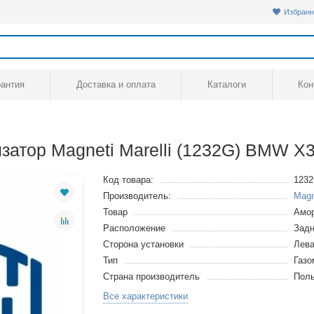
Избранн
рантия
Доставка и оплата
Каталоги
Кон
атор Magneti Marelli (1232G) BMW X3
Код товара:
123
Производитель:
Magn
Товар
Амор
Расположение
Задн
Сторона установки
Лева
Тип
Газ
Страна производитель
Пол
Все характеристики