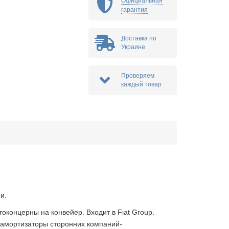
Официальная
гарантия
Доставка по
Украине
Проверяем
каждый товар
и.
токонцерны на конвейер. Входит в Fiat Group.
амортизаторы сторонних компаний-