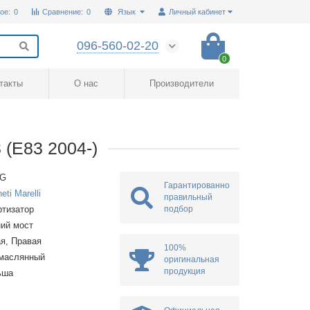
ое:
0
Сравнение:
0
Язык
Личный кабинет
096-560-02-20
0
такты
О нас
Производители
 (E83 2004-)
2G
Гарантированно
eti Marelli
правильный
подбор
тизатор
ий мост
я, Правая
100%
омаслянный
оригинальная
продукция
ьша