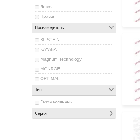
Левая
Правая
Производитель
BILSTEIN
KAYABA
Magnum Technology
MONROE
OPTIMAL
Тип
Газомаслянный
Серия