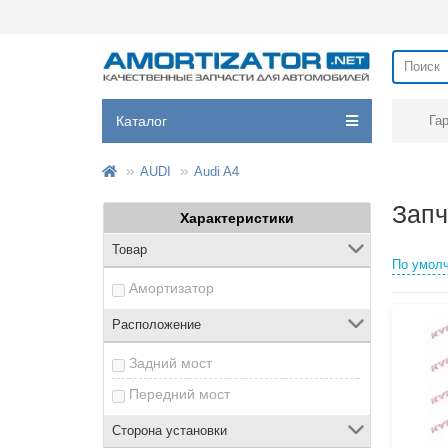
Каталог
Га
AUDI
Audi A4
Запч
Характеристики
Товар
По умол
Амортизатор
Расположение
Задний мост
Передний мост
Сторона установки