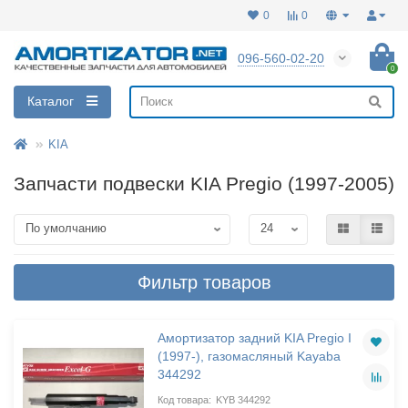
0
0
096-560-02-20
0
Каталог
KIA
Запчасти подвески KIA Pregio (1997-2005)
Фильтр товаров
Амортизатор задний KIA Pregio I
(1997-), газомасляный Kayaba
344292
KYB 344292