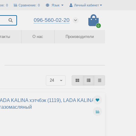
ое:
0
Сравнение:
0
Язык
Личный кабинет
096-560-02-20
0
такты
О нас
Производители
ADA KALINA хэтчбэк (1119), LADA KALINA
, газомасляный