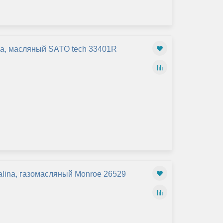
Закрыть
na, масляный SATO tech 33401R
alina, газомасляный Monroe 26529