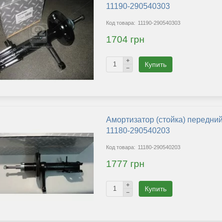
11190-290540303
11190-290540303
1704 грн
Купить
Амортизатор (стойка) передний
11180-290540203
11180-290540203
1777 грн
Купить