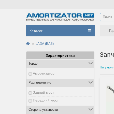
Каталог
Га
LADA (ВАЗ)
Запч
Характеристики
Товар
По умол
Амортизатор
Расположение
Задний мост
Передний мост
Сторона установки