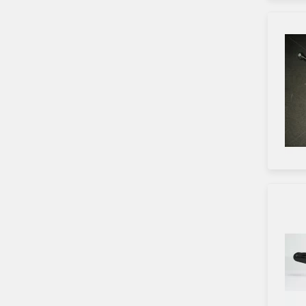
Язык м