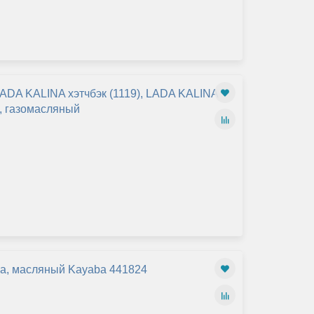
ADA KALINA хэтчбэк (1119), LADA KALINA
й, газомасляный
na, масляный Kayaba 441824