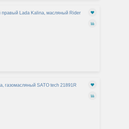
 правый Lada Kalina, масляный Rider
na, газомасляный SATO tech 21891R
×