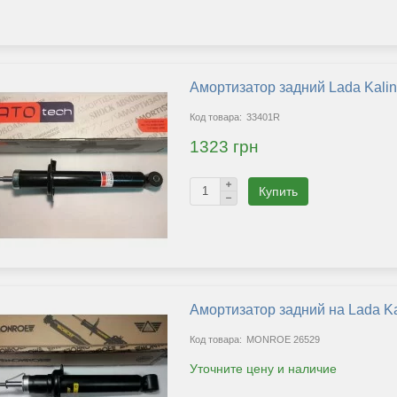
Russian
Українська
Амортизатор задний Lada Kali
33401R
1323 грн
Купить
Амортизатор задний на Lada K
MONROE 26529
Уточните цену и наличие