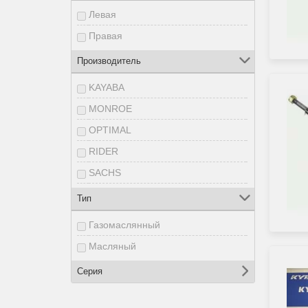
Левая
Правая
Производитель
KAYABA
MONROE
OPTIMAL
RIDER
SACHS
SATO tech
Тип
Газомаслянный
Масляный
Серия