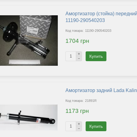
Амортизатор (стойка) передний
11190-290540203
11190-290540203
1704 грн
Купить
Амортизатор задний Lada Kali
21891R
1173 грн
агазина
Купить
Выберите язык магазина