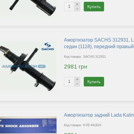
Купить
Амортизатор SACHS 312931, L
седан (1118), передний правы
SACHS 312931
2981 грн
Купить
Амортизатор задний Lada Kali
KYB 441824