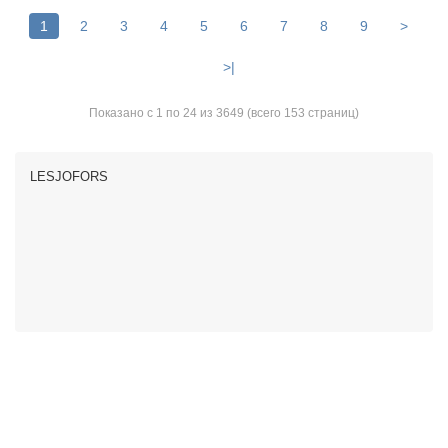
1
2
3
4
5
6
7
8
9
>
>|
Показано с 1 по 24 из 3649 (всего 153 страниц)
LESJOFORS
Информация