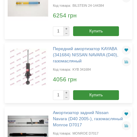
BILSTEIN 24-144384
6254 грн
Купить
Передний амортизатор KAYABA
(341684) NISSAN NAVARA (D40),
газомасляный
KYB 341684
4056 грн
Купить
Амортизатор задний Nissan
Navara (D40 2005-), газомасляный
Monroe D7017
MONROE D7017