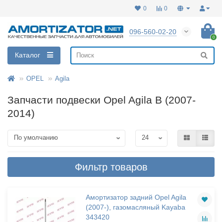
0
0
096-560-02-20
0
Каталог
OPEL
Agila
Запчасти подвески Opel Agila B (2007-
2014)
Фильтр товаров
Амортизатор задний Opel Agila
(2007-), газомасляный Kayaba
343420