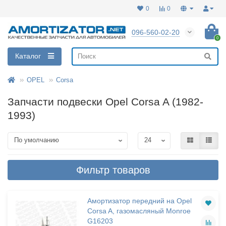
0
0
096-560-02-20
0
Каталог
OPEL
Corsa
Запчасти подвески Opel Corsa A (1982-
1993)
Фильтр товаров
Амортизатор передний на Opel
Corsa A, газомасляный Monroe
G16203