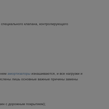
и специального клапана, контролирующего
×
менем
амортизаторы
изнашиваются, и все нагрузки и
ечислены лишь основные важные причины замены
Закрыть
шин с дорожным покрытием);