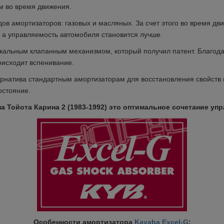
м во время движения.
дов амортизаторов: газовых и
масляных. За счет этого во время дв
, а управляемость
автомобиля становится лучше.
икальным клапанным механизмом,
который получил патент. Благод
роисходит вспенивание.
ернатива стандартным
амортизаторам для восстановления свойств 
остояние.
 Тойота Карина 2 (1983-1992) это
оптимальное сочетание упр
Особенности амортизатора
Kayaba Excel-G
: