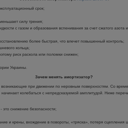
эксплуатационный срок;
меньшает силу трения;
ости с газом и образования вспенивания за счет сжатого азота 
восстановлению более быстрая, что влечет повышенный контроль;
шневого кольца;
этому риск раскола или поломки снижен;
ории Украины.
Зачем менять амортизатор?
агазина
я, возникающие при движении по неровным поверхностям. Со вре
 он начинает колебаться с непредсказуемой амплитудой. Ниже пер
Выберите язык магазина
Russian
Українська
- это снижение безопасности;
ние и крены, вхождение в повороты, «тряска», потеря сцепления 