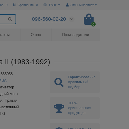
ое:
0
Сравнение:
0
Язык
Личный кабинет
096-560-02-20
0
такты
О нас
Производители
 II (1983-1992)
 365058
Гарантированно
ABA
правильный
подбор
тизатор
дний мост
я, Правая
100%
омаслянный
оригинальная
продукция
l-G