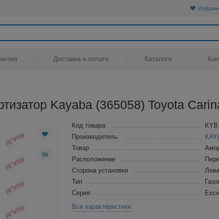
Избранн
рантия
Доставка и оплата
Каталоги
Кон
изатор Kayaba (365058) Toyota Carina
Код товара:
KYB
Производитель:
KAY
Товар
Амор
Расположение
Пере
Сторона установки
Лева
Тип
Газ
Серия
Exce
Все характеристики