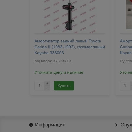
yota
Амортизатор задний левый Toyota
Аморт
сляный
Carina II (1983-1992), газомасляный
Carina
Kayaba 333003
Kayab
KYB 333003
Уточните цену и наличие
Уточн
Купить
Информация
Служ