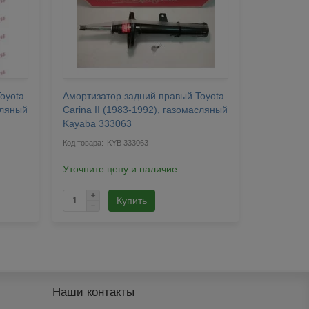
oyota
Амортизатор задний правый Toyota
Амортизат
сляный
Carina II (1983-1992), газомасляный
Carina II
Kayaba 333063
Kayaba 3
KYB 333063
2646 г
Уточните цену и наличие
Купить
Наши контакты