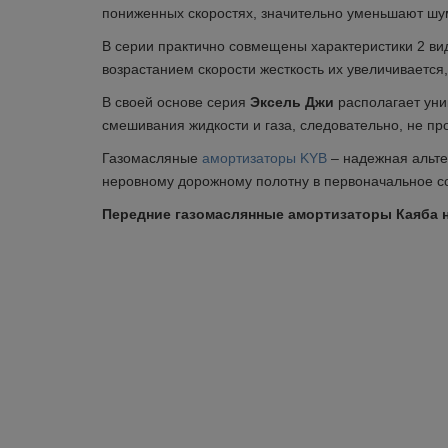
пониженных скоростях,
значительно уменьшают шу
В серии практично совмещены характеристики 2 ви
возрастанием скорости жесткость их увеличивается
В своей основе серия
Эксель Джи
располагает ун
смешивания
жидкости и газа, следовательно, не п
Газомасляные
амортизаторы KYB
– надежная альт
неровному дорожному полотну в первоначальное с
Передние газомаслянные амортизаторы Каяба на