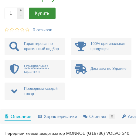
Купить
0 отзывов
Гарантированно
100% оригинальная
правильный подбор
продукция
Официальная
Доставка по Украине
гарантия
Проверяем каждый
товар
Описание
Характеристики
Отзывы
Ана
0
Передний левый амортизатор MONROE (G16786) VOLVO S40,