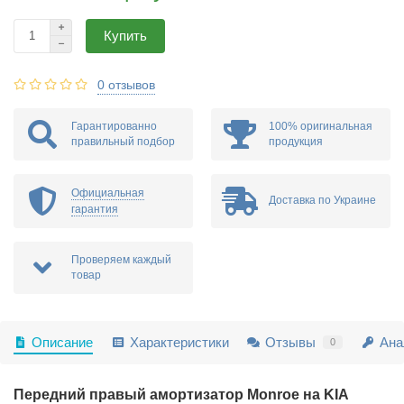
Купить
0 отзывов
Гарантированно
100% оригинальная
правильный подбор
продукция
Официальная
Доставка по Украине
гарантия
Проверяем каждый
товар
Описание
Характеристики
Отзывы
Ана
0
Передний правый амортизатор Monroe на KIA