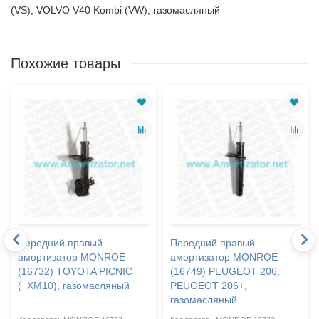
(VS), VOLVO V40 Kombi (VW), газомасляный
Похожие товары
Передний правый
Передний правый
амортизатор MONROE
амортизатор MONROE
(16732) TOYOTA PICNIC
(16749) PEUGEOT 206,
(_XM10), газомасляный
PEUGEOT 206+,
газомасляный