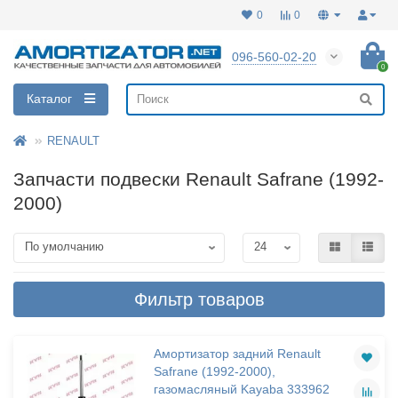
0
0
096-560-02-20
0
Каталог
RENAULT
Запчасти подвески Renault Safrane (1992-
2000)
Фильтр товаров
Амортизатор задний Renault
Safrane (1992-2000),
газомасляный Kayaba 333962