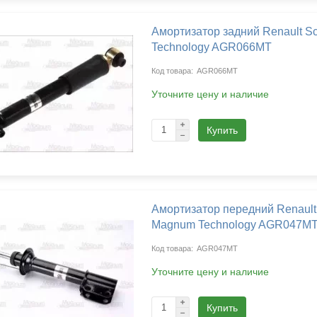
Выберите язык магазина
Амортизатор задний Renault Sc
Russian
Українська
Technology AGR066MT
AGR066MT
Уточните цену и наличие
Купить
Амортизатор передний Renault 
Magnum Technology AGR047M
AGR047MT
Уточните цену и наличие
Купить