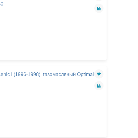
40
enic I (1996-1998), газомасляный Optimal
×