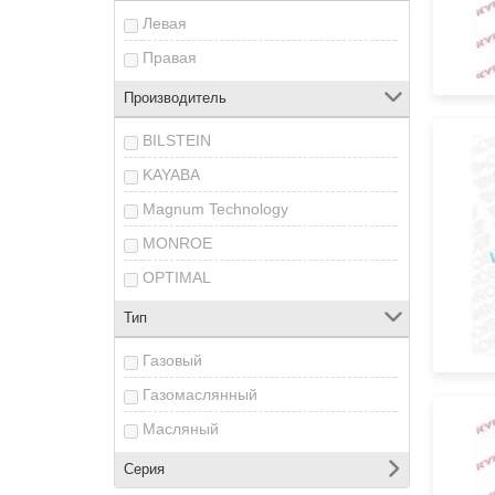
Левая
Правая
Производитель
BILSTEIN
KAYABA
Magnum Technology
MONROE
OPTIMAL
Тип
Газовый
Газомаслянный
Масляный
Серия