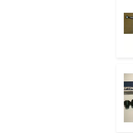
Язык м