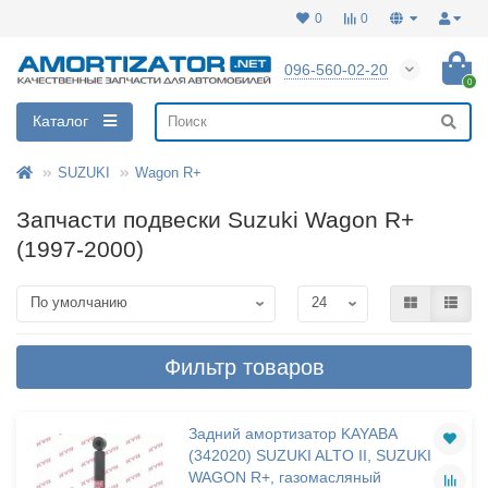
0
0
096-560-02-20
0
Каталог
SUZUKI
Wagon R+
Запчасти подвески Suzuki Wagon R+
(1997-2000)
Фильтр товаров
Задний амортизатор KAYABA
(342020) SUZUKI ALTO II, SUZUKI
WAGON R+, газомасляный