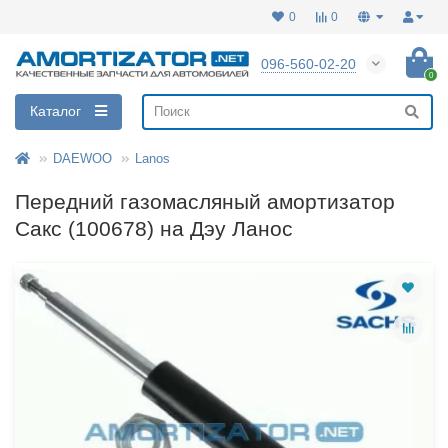
0
0
096-560-02-20
0
Каталог
DAEWOO
Lanos
Передний газомасляный амортизатор
Сакс (100678) на Дэу Ланос