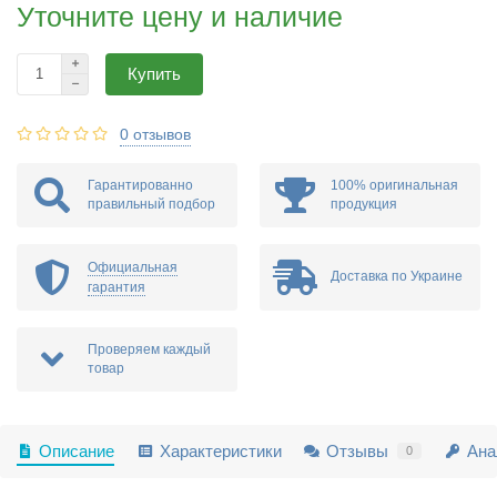
Уточните цену и наличие
Купить
0 отзывов
Гарантированно
100% оригинальная
правильный подбор
продукция
Официальная
Доставка по Украине
гарантия
Проверяем каждый
товар
Описание
Характеристики
Отзывы
Ана
0