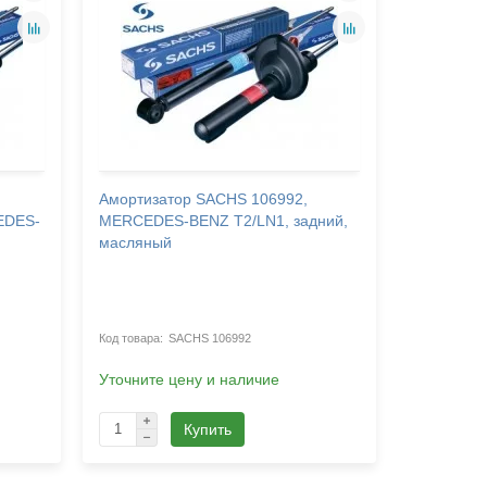
Амортизатор SACHS 106992,
Амортиза
EDES-
MERCEDES-BENZ T2/LN1, задний,
MERCEDES
масляный
масляный
SACHS 106992
Уточните цену и наличие
Уточните 
Купить