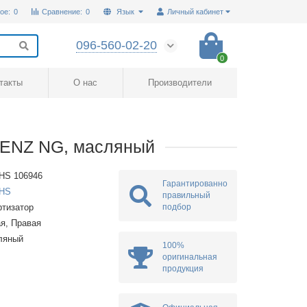
ое:
0
Сравнение:
0
Язык
Личный кабинет
096-560-02-20
0
такты
О нас
Производители
ENZ NG, масляный
HS 106946
Гарантированно
HS
правильный
подбор
тизатор
я, Правая
ляный
100%
оригинальная
продукция