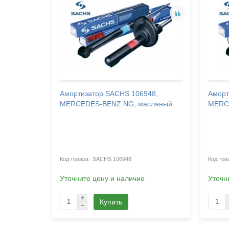
30,
Амортизатор SACHS 106948,
Аморт
HI L 300,
MERCEDES-BENZ NG, масляный
MERC
(M2_G),
(M2_V),
SACHS 106948
Уточните цену и наличие
Уточн
Купить