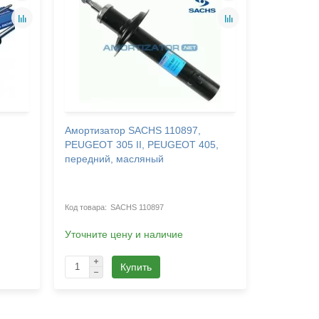
Амортизатор SACHS 110897,
Амортиза
PEUGEOT 305 II, PEUGEOT 405,
PEUGEOT 
передний, масляный
газомасл
SACHS 110897
Уточните цену и наличие
Уточните 
Купить