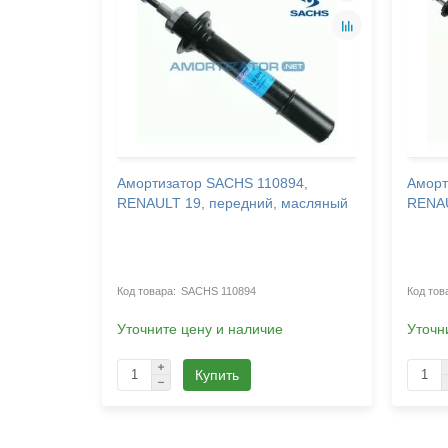
27,
Амортизатор SACHS 110894,
Аморт
ERCEDES-
RENAULT 19, передний, масляный
RENAU
SACHS 110894
Уточните цену и наличие
Уточн
Купить