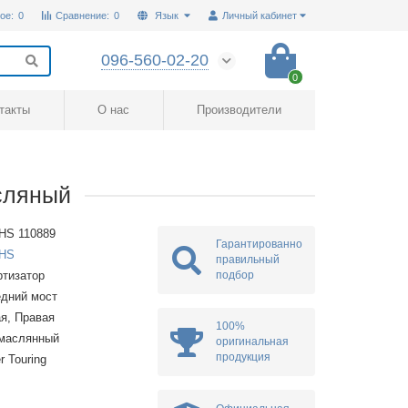
ое:
0
Сравнение:
0
Язык
Личный кабинет
096-560-02-20
0
такты
О нас
Производители
сляный
HS 110889
Гарантированно
HS
правильный
подбор
тизатор
дний мост
я, Правая
100%
омаслянный
оригинальная
продукция
r Touring