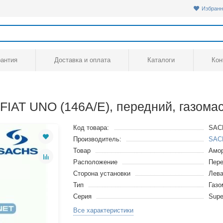
Избранн
рантия
Доставка и оплата
Каталоги
Кон
FIAT UNO (146A/E), передний, газома
Код товара:
SAC
Производитель:
SAC
Товар
Амор
Расположение
Пере
Сторона установки
Лева
Тип
Газ
Серия
Supe
Все характеристики