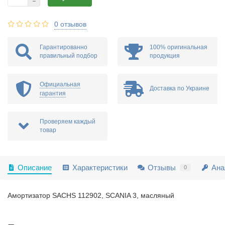
0 отзывов
Гарантированно
100% оригинальная
правильный подбор
продукция
Официальная
Доставка по Украине
гарантия
Проверяем каждый
товар
Описание
Характеристики
Отзывы
Ана
0
Амортизатор SACHS 112902, SCANIA 3, масляный