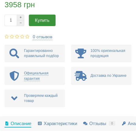
3958 грн
Купить
0 отзывов
Гарантированно
100% оригинальная
правильный подбор
продукция
Официальная
Доставка по Украине
гарантия
Проверяем каждый
товар
Описание
Характеристики
Отзывы
Ана
0