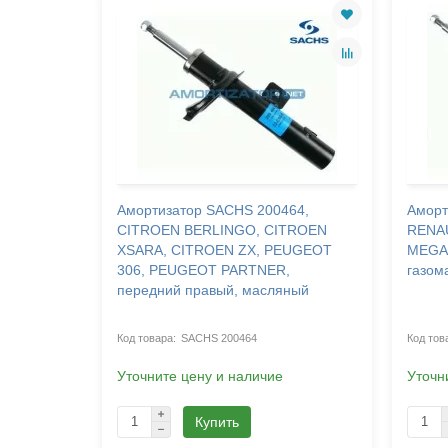
91, FIAT
Амортизатор SACHS 200464,
Аморт
 (182),
CITROEN BERLINGO, CITROEN
RENA
XSARA, CITROEN ZX, PEUGEOT
MEGAN
306, PEUGEOT PARTNER,
газом
передний правый, масляный
SACHS 200464
Уточните цену и наличие
Уточн
Купить