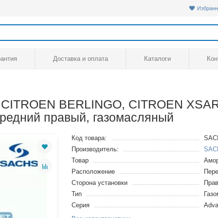
Избранн
рантия
Доставка и оплата
Каталоги
Кон
, CITROEN BERLINGO, CITROEN XSA
едний правый, газомасляный
Код товара:
SAC
Производитель:
SAC
Товар
Амор
Расположение
Пере
Сторона установки
Пра
Тип
Газ
Серия
Adva