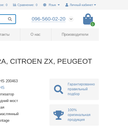
ое:
0
Сравнение:
0
Язык
Личный кабинет
096-560-02-20
0
такты
О нас
Производители
RA, CITROEN ZX, PEUGEOT
HS 200463
Гарантированно
HS
правильный
подбор
тизатор
дний мост
вая
100%
омаслянный
оригинальная
продукция
ntage