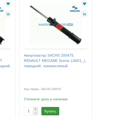
Амортизатор SACHS 200475,
Амортиза
LT
RENAULT MEGANE Scenic (JA0/1_),
RENAULT 
едний,
передний, газомасляный
передний
SACHS 200475
Уточните цену и наличие
Уточните 
Купить