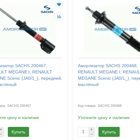
изатор SACHS 200467,
Амортизатор SACHS 200468,
ULT MEGANE I, RENAULT
RENAULT MEGANE I, RENAU
E Scenic (JA0/1_), передний,
MEGANE Scenic (JA0/1_), пер
асляный
масляный
SACHS 200467
SACHS 200468
ите цену и наличие
Уточните цену и наличие
Купить
Купить