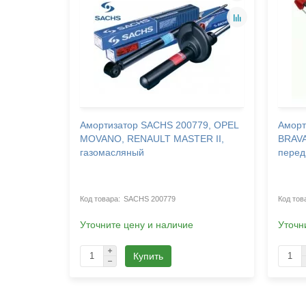
98,
Амортизатор SACHS 200779, OPEL
Аморт
MOVANO, RENAULT MASTER II,
BRAVA
газомасляный
перед
SACHS 200779
Уточните цену и наличие
Уточн
Купить