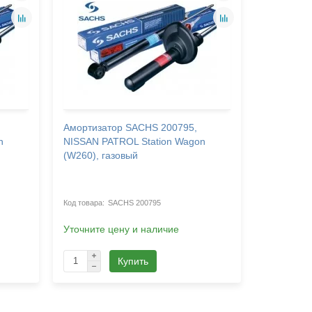
Амортизатор SACHS 200795,
Амортиза
n
NISSAN PATROL Station Wagon
RENAULT 
(W260), газовый
газомасл
SACHS 200795
Уточните цену и наличие
Уточните 
Купить