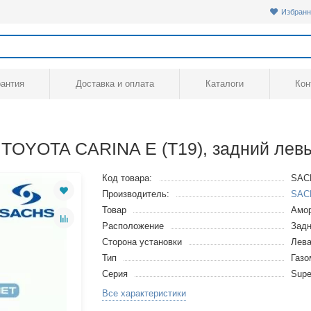
Избранн
рантия
Доставка и оплата
Каталоги
Кон
TOYOTA CARINA E (T19), задний лев
Код товара:
SAC
Производитель:
SAC
Товар
Амор
Расположение
Задн
Сторона установки
Лев
Тип
Газ
Серия
Supe
Все характеристики