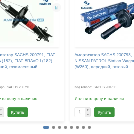
изатор SACHS 200791, FIAT
Амортизатор SACHS 200793,
 (182), FIAT BRAVO I (182),
NISSAN PATROL Station Wago
ний, газомасляный
(W260), передний, газовый
SACHS 200791
SACHS 200793
ите цену и наличие
Уточните цену и наличие
Купить
Купить