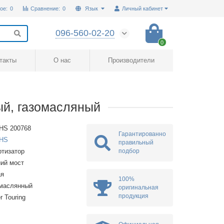
ое:
0
Сравнение:
0
Язык
Личный кабинет
096-560-02-20
0
такты
О нас
Производители
ый, газомасляный
HS 200768
Гарантированно
HS
правильный
подбор
тизатор
ий мост
ая
100%
омаслянный
оригинальная
продукция
r Touring