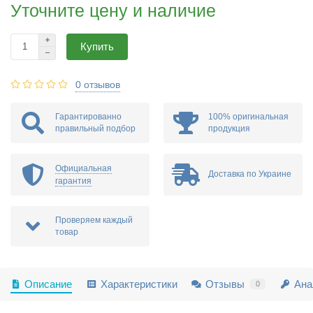
Уточните цену и наличие
Купить
0 отзывов
Гарантированно
100% оригинальная
правильный подбор
продукция
Официальная
Доставка по Украине
гарантия
Проверяем каждый
товар
Описание
Характеристики
Отзывы
Ана
0