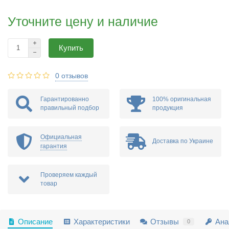
Уточните цену и наличие
Купить
0 отзывов
Гарантированно
100% оригинальная
правильный подбор
продукция
Официальная
Доставка по Украине
гарантия
Проверяем каждый
товар
Описание
Характеристики
Отзывы
Ана
0