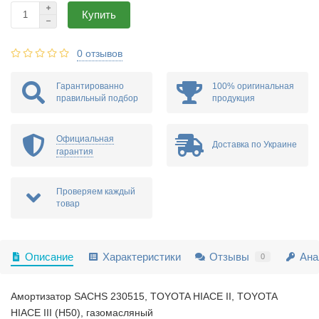
Купить
0 отзывов
Гарантированно
100% оригинальная
правильный подбор
продукция
Официальная
Доставка по Украине
гарантия
Проверяем каждый
товар
Описание
Характеристики
Отзывы
Ана
0
Амортизатор SACHS 230515, TOYOTA HIACE II, TOYOTA
HIACE III (H50), газомасляный