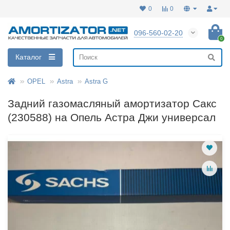
0
0
096-560-02-20
0
Каталог
OPEL
Astra
Astra G
Задний газомасляный амортизатор Сакс
(230588) на Опель Астра Джи универсал