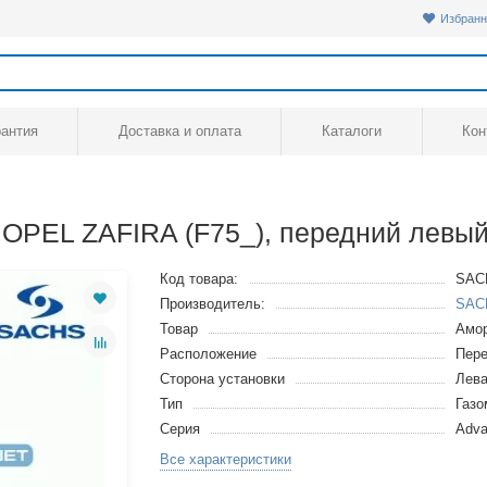
Избранн
рантия
Доставка и оплата
Каталоги
Кон
OPEL ZAFIRA (F75_), передний левый
Код товара:
SAC
Производитель:
SAC
Товар
Амор
Расположение
Пере
Сторона установки
Лев
Тип
Газ
Серия
Adva
Все характеристики