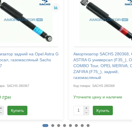
изатор задний на Opel Astra G
Амортизатор SACHS 280368,
рсал, газомасляный Sachs
ASTRA G универсал (F35_), 
7
COMBO Tour, OPEL MERIVA, 
ZAFIRA (F75_), задний,
газомасляный
SACHS 280367
SACHS 280368
 грн
Уточните цену и наличие
Купить
Купить