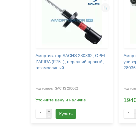
15,
Амортизатор SACHS 280362, OPEL
Аморт
дний,
ZAFIRA (F75_), передний правый,
униве
газомасляный
28036
SACHS 280362
1940
Уточните цену и наличие
Купить