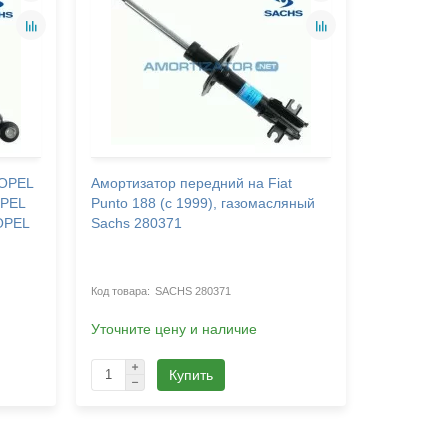
 OPEL
Амортизатор передний на Fiat
Амортиза
OPEL
Punto 188 (с 1999), газомасляный
PUNTO (18
OPEL
Sachs 280371
газомасл
SACHS 280371
Уточните цену и наличие
Уточните 
Купить