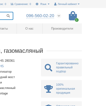
ое:
0
Сравнение:
0
Язык
Личный кабинет
096-560-02-20
0
такты
О нас
Производители
, газомасляный
HS 280361
Гарантированно
HS
правильный
подбор
тизатор
дний мост
ая
100%
омаслянный
оригинальная
продукция
ntage