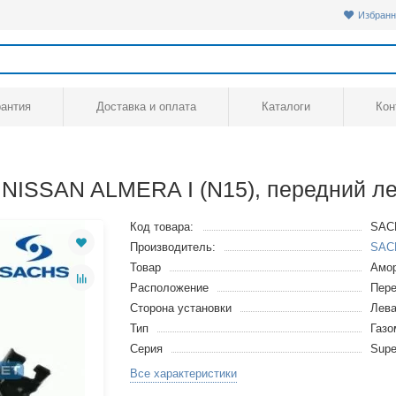
Избранн
рантия
Доставка и оплата
Каталоги
Кон
NISSAN ALMERA I (N15), передний л
Код товара:
SAC
Производитель:
SAC
Товар
Амор
Расположение
Пере
Сторона установки
Лев
Тип
Газ
Серия
Supe
Все характеристики