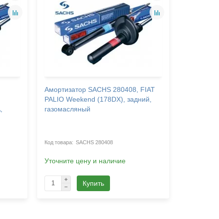
Амортизатор SACHS 280408, FIAT
Амортиза
PALIO Weekend (178DX), задний,
SUZUKI B
,
газомасляный
правый, 
SACHS 280408
Уточните цену и наличие
Уточните 
Купить