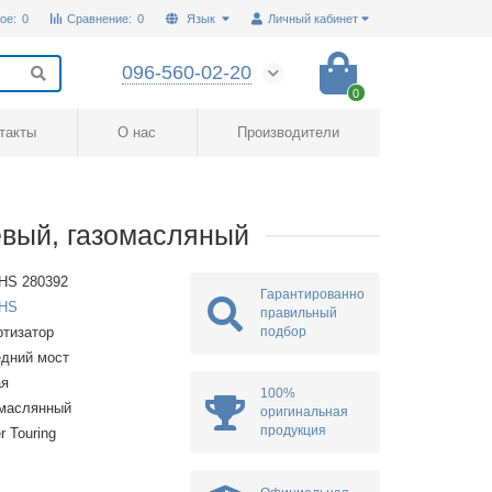
ое:
0
Сравнение:
0
Язык
Личный кабинет
096-560-02-20
0
такты
О нас
Производители
евый, газомасляный
HS 280392
Гарантированно
HS
правильный
подбор
тизатор
дний мост
ая
100%
омаслянный
оригинальная
продукция
r Touring