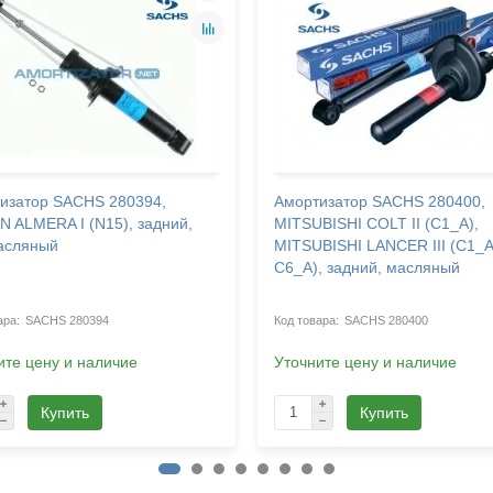
изатор SACHS 280394,
Амортизатор SACHS 280400,
N ALMERA I (N15), задний,
MITSUBISHI COLT II (C1_A),
асляный
MITSUBISHI LANCER III (C1_A
C6_A), задний, масляный
SACHS 280394
SACHS 280400
ите цену и наличие
Уточните цену и наличие
Купить
Купить