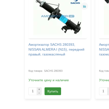
62, AUDI
Амортизатор SACHS 280393,
Аморт
,
NISSAN ALMERA I (N15), передний
NISSA
правый, газомасляный
газом
SACHS 280393
Уточните цену и наличие
Уточн
Купить