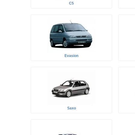
C5
Evasion
Saxo