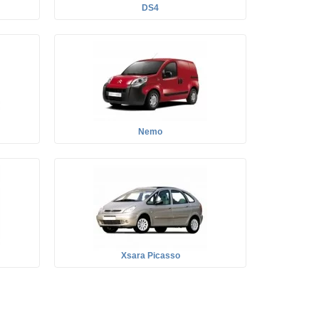
DS4
Nemo
Xsara Picasso