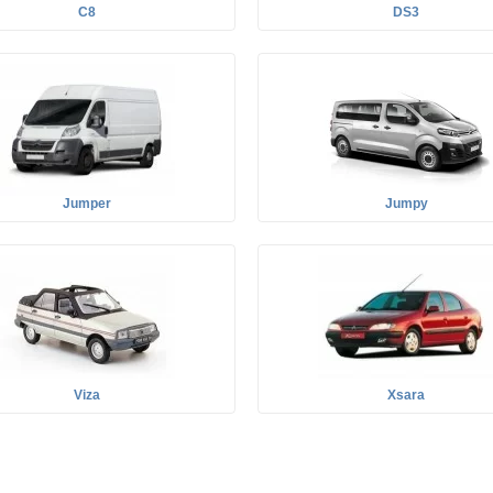
C8
DS3
Jumper
Jumpy
Viza
Xsara