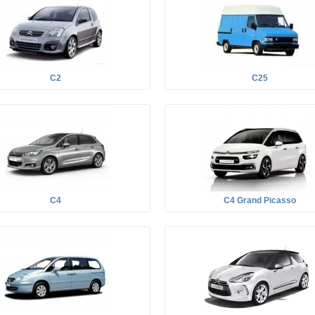
C2
C25
C4
C4 Grand Picasso