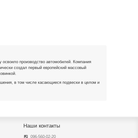
ду освоило производство автомобилей. Компания
тически создал первый европейский массовый
овинкой.
ешения, в том числе касающиеся подвески в целом и
ильзы цилиндров, гидравлические тормоза и
ательных систем;
Наши контакты
веска, система контроля клиренса, цифровая
096-560-02-20