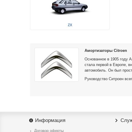
ZX
Амортизаторы Citroen
Основанное в 1905 году А
стала первой в Европе, в
автомобиль. Он был прос
Руководство Ситроен всег
амортизаторов
в частности.
Новшества от Ситроен:
CITROËN 7A (1934): передний привод, несущий
независимая торсионная подвеска – впервые в
CITROËN 15-SIX (1954): уникальная система 
CITROËN DS (1955): передовой дизайн, гидро
Информация
Служ
CITROËN CX (1974): поперечная установка дв
приборная панель и др. – прогрессивные для 
Договор оферты