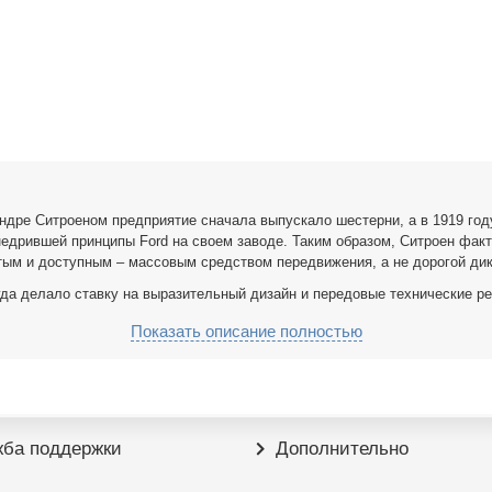
ндре Ситроеном предприятие сначала выпускало шестерни, а в 1919 го
недрившей принципы Ford на своем заводе. Таким образом, Ситроен фак
тым и доступным – массовым средством передвижения, а не дорогой дик
да делало ставку на выразительный дизайн и передовые технические р
Показать описание полностью
 кузов, верхнеклапанный двигатель на резиновых подушках, съемные г
 одной модели;
поддержания клиренса в составе гидропневматической подвески;
пневматическая подвеска всех колес, гидравлическое усиление вспомог
ба поддержки
Дополнительно
игателя и КПП на передней оси, независимая гидропневматическая под
своего времени решения, собранные в одном автомобиле: