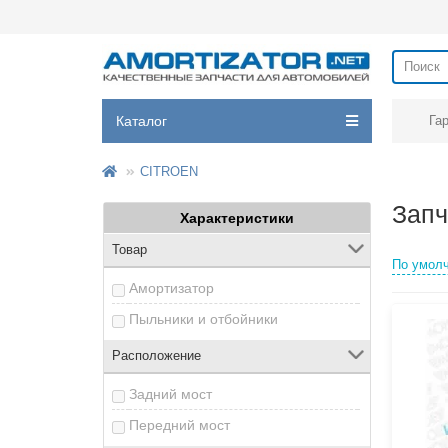
Каталог
Га
CITROEN
Запч
Характеристики
Товар
По умол
Амортизатор
Пыльники и отбойники
Расположение
Задний мост
Передний мост