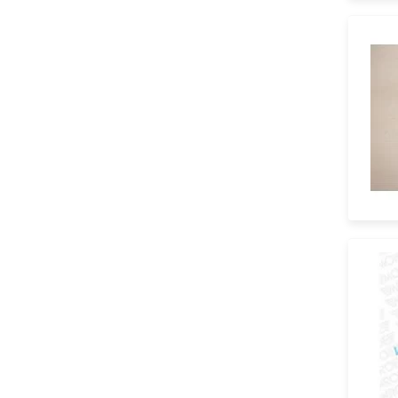
Язык м