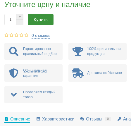
Уточните цену и наличие
Купить
0 отзывов
Гарантированно
100% оригинальная
правильный подбор
продукция
Официальная
Доставка по Украине
гарантия
Проверяем каждый
товар
Описание
Характеристики
Отзывы
Ана
0