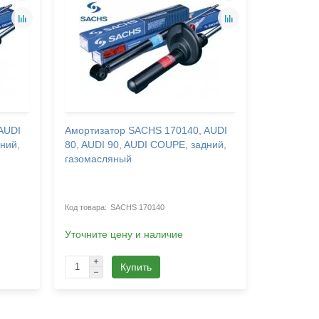
AUDI
Амортизатор SACHS 170140, AUDI
Амортиза
ний,
80, AUDI 90, AUDI COUPE, задний,
100 Avant 
газомасляный
44Q), AUD
Avant (4A,
задний, г
SACHS 170140
Уточните цену и наличие
Уточните 
Купить