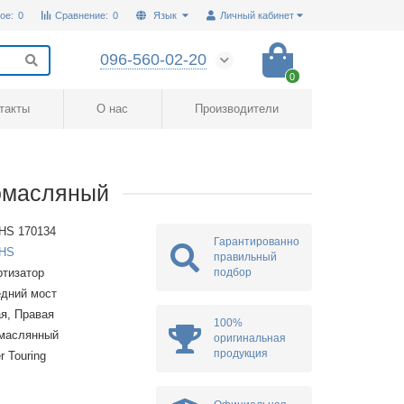
ое:
0
Сравнение:
0
Язык
Личный кабинет
096-560-02-20
0
такты
О нас
Производители
зомасляный
HS 170134
Гарантированно
HS
правильный
подбор
тизатор
дний мост
я, Правая
100%
омаслянный
оригинальная
продукция
r Touring