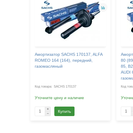
42,
Амортизатор SACHS 170137, ALFA
Аморт
ROMEO 164 (164), передний,
80 (89
газомасляный
85, B2
AUDI 
газом
SACHS 170137
Уточните цену и наличие
Уточн
Купить