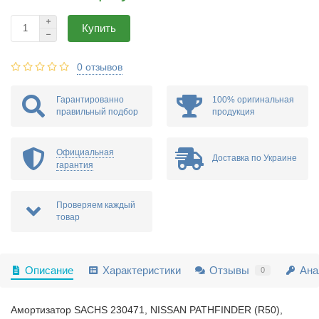
Купить
0 отзывов
Гарантированно
100% оригинальная
правильный подбор
продукция
Официальная
Доставка по Украине
гарантия
Проверяем каждый
товар
Описание
Характеристики
Отзывы
Ана
0
Амортизатор SACHS 230471, NISSAN PATHFINDER (R50),