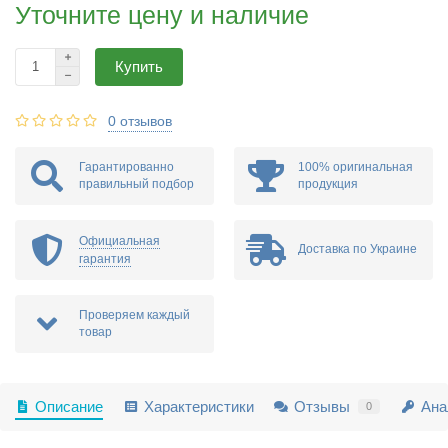
Уточните цену и наличие
Купить
0 отзывов
Гарантированно
100% оригинальная
правильный подбор
продукция
Официальная
Доставка по Украине
гарантия
Проверяем каждый
товар
Описание
Характеристики
Отзывы
Ана
0