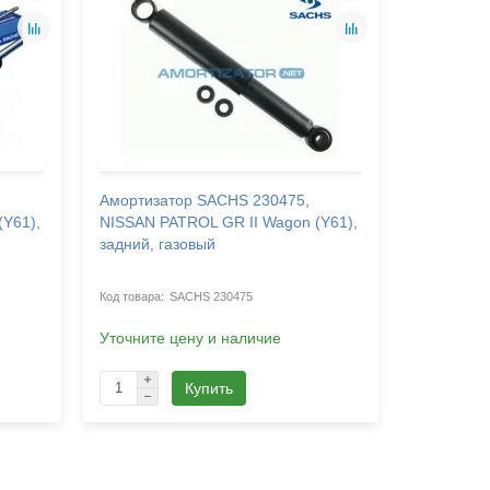
Амортизатор SACHS 230475,
Амортиза
(Y61),
NISSAN PATROL GR II Wagon (Y61),
NISSAN S
задний, газовый
масляный
SACHS 230475
Уточните цену и наличие
Уточните 
Купить