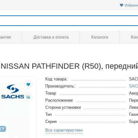
Избранн
рантия
Доставка и оплата
Каталоги
Кон
 NISSAN PATHFINDER (R50), передний
Код товара:
SAC
Производитель:
SAC
Товар
Амор
Расположение
Пере
Сторона установки
Лев
Тип
Газ
Серия
Supe
Все характеристики