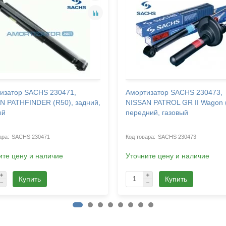
изатор SACHS 230471,
Амортизатор SACHS 230473,
N PATHFINDER (R50), задний,
NISSAN PATROL GR II Wagon 
ый
передний, газовый
SACHS 230471
SACHS 230473
ите цену и наличие
Уточните цену и наличие
Купить
Купить