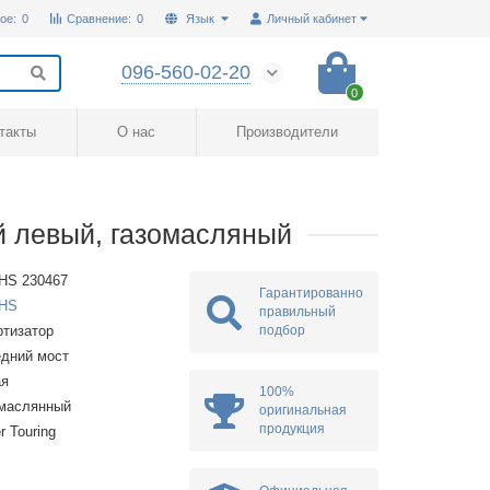
ое:
0
Сравнение:
0
Язык
Личный кабинет
096-560-02-20
0
такты
О нас
Производители
 левый, газомасляный
HS 230467
Гарантированно
HS
правильный
подбор
тизатор
дний мост
ая
100%
омаслянный
оригинальная
продукция
r Touring